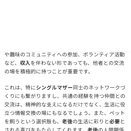
ず、社会的な孤立や認知機能の低下にも繋がる
心配
があるため、
準備
が
必要
です。
この
寂しい
感情への対処法は、何よりも「社会との
繋がり」を維持し、意図的に新しい人間関係を作る
準備
をしておくことが
必要
です。例えば、生涯学習
や趣味のコミュニティへの参加、ボランティア活動
など、
収入
を伴わない形であっても、他者との交流
の場を積極的に持つことが重要です。
これは、特に
シングルマザー
同士のネットワークづ
くりにも繋がりますし、共通の経験を持つ仲間との
交流は、精神的な支えになるだけでなく、生活に役
立つ情報交換の場にもなるでしょう。また、ペット
を飼うという選択肢も、
老後
の生活に彩りと
必要
と
される喜びをもたらしてくれます。
老後
の人間関係