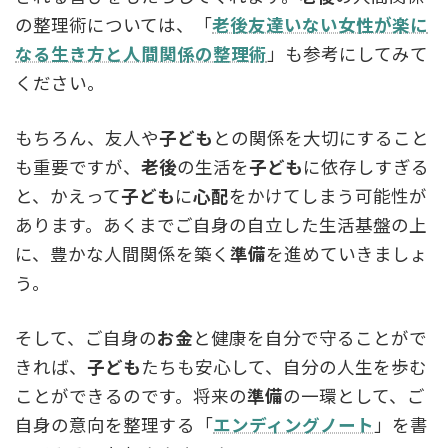
の整理術については、「
老後友達いない女性が楽に
なる生き方と人間関係の整理術
」も参考にしてみて
ください。
もちろん、友人や
子ども
との関係を大切にすること
も重要ですが、
老後
の生活を
子ども
に依存しすぎる
と、かえって
子ども
に
心配
をかけてしまう可能性が
あります。あくまでご自身の自立した生活基盤の上
に、豊かな人間関係を築く
準備
を進めていきましょ
う。
そして、ご自身の
お金
と健康を自分で守ることがで
きれば、
子ども
たちも安心して、自分の人生を歩む
ことができるのです。将来の
準備
の一環として、ご
自身の意向を整理する「
エンディングノート
」を書