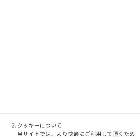
ださい。
6、その他の事項
アクセス情報について
当サイトでは、より良いサービスをご提供させ
て頂くために、アクセスログ情報を取得する場
合がございます。予めご了承下さい。アクセス
ログの取得はお客様の個人情報を特定すること
を目的としたものではありません。
クッキーについて
当サイトでは、より快適にご利用して頂くため