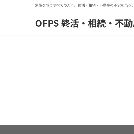
コ
ナ
家族を想うすべての人へ。終活・相続・不動産の不安を“安心
ン
ビ
OFPS 終活・相続・不
テ
ゲ
ン
ー
ツ
シ
へ
ョ
ス
ン
キ
に
ッ
移
プ
動