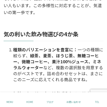
い人もいます。この多様性に対応することが、気遣
いの第一歩です。
気の利いた飲み物選びの4か条
種類のバリエーションを豊富に：
一つの種類に
絞らず、
緑茶、麦茶、ほうじ茶、無糖コーヒ
ー、微糖コーヒー、果汁100%ジュース、ミネ
ラルウォーター
など、複数の選択肢を用意する
のがベストです。詰め合わせセットは、まさに
このニーズに応えてくれる商品ですね。
無糖・カロリーオフは必ず入れる：
健康志向の
高まりもあり、甘くない飲み物を好む人は年々
MENU
HOME
ブログ
お問い合わせ
TEL
増えています。全体の半分以上は、お茶やブラ