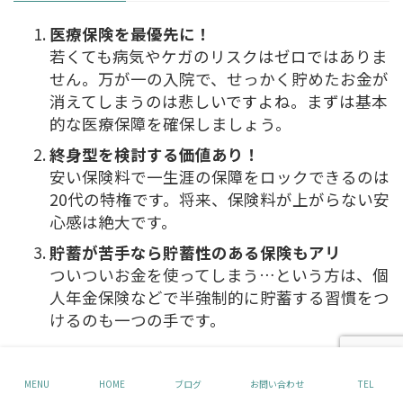
医療保険を最優先に！
若くても病気やケガのリスクはゼロではありま
せん。万が一の入院で、せっかく貯めたお金が
消えてしまうのは悲しいですよね。まずは基本
的な医療保障を確保しましょう。
終身型を検討する価値あり！
安い保険料で一生涯の保障をロックできるのは
20代の特権です。将来、保険料が上がらない安
心感は絶大です。
貯蓄が苦手なら貯蓄性のある保険もアリ
ついついお金を使ってしまう…という方は、個
人年金保険などで半強制的に貯蓄する習慣をつ
けるのも一つの手です。
私が20代の頃に担当したお客様で、月々2,000円の
MENU
HOME
ブログ
お問い合わせ
TEL
終身医療保険に入られた方がいました。その方は今