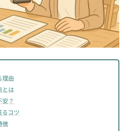
る理由
点とは
不安？
送るコツ
特徴