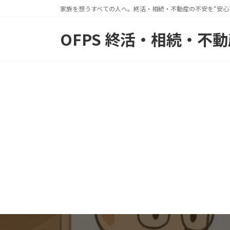
コ
ナ
家族を想うすべての人へ。終活・相続・不動産の不安を“安心
ン
ビ
OFPS 終活・相続・不
テ
ゲ
ン
ー
ツ
シ
へ
ョ
ス
ン
キ
に
ッ
移
プ
動