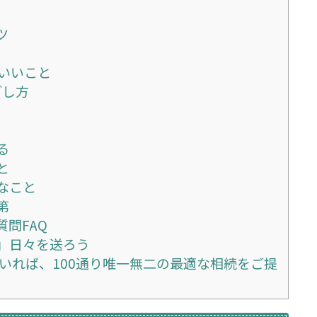
ツ
いいこと
ごし方
る
と
なこと
第
問FAQ
」日々を送ろう
人いれば、100通り唯一無二の最適な相続をご提