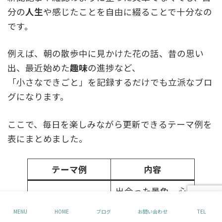
分の
人生
や感じたことを自由に綴ることで十分なの
です。
例えば、朝の散歩中に見かけた花の話、昔の思い
出、最近始めた
趣味
の進捗など、
「小さなできごと」を記録するだけでも立派なブロ
グになります。
ここで、毎日を楽しみながら更新できるテーマ例を
表にまとめました。
テーマ例
内容
出会った景色、心
今日の気づき
に残った言葉など
MENU
HOME
ブログ
お問い合わせ
TEL