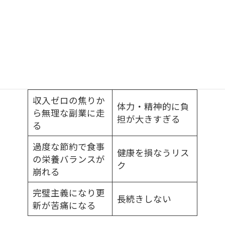
す。
ここで、年金生活ブログにありがちな失敗パターン
もまとめておきます。
失敗例
問題点
収入ゼロの焦りか
体力・精神的に負
ら無理な副業に走
担が大きすぎる
る
過度な節約で食事
健康を損なうリス
の栄養バランスが
ク
崩れる
完璧主義になり更
長続きしない
新が苦痛になる