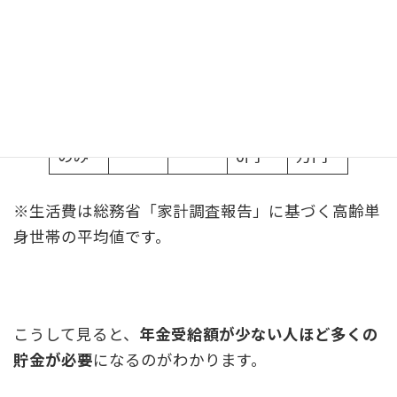
厚生
約
約
151,8
102,0
年金
49,80
1,494
00円
00円
あり
0円
万円
国民
約
約
151,8
53,00
年金
98,80
2,964
00円
0円
のみ
0円
万円
※生活費は総務省「家計調査報告」に基づく高齢単
身世帯の平均値です。
こうして見ると、
年金受給額が少ない人ほど多くの
貯金が必要
になるのがわかります。