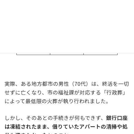
備える
住居規模・
50,000〜
遺品整理
物量で大き
300,000
く変動
必要最低限
600,000〜
合計想定
の支出
2,000,000
実際、ある地方都市の男性（70代）は、終活を一切
せずに亡くなり、市の福祉課が対応する「行政葬」
によって最低限の火葬が執り行われました。
しかし、そのあとの手続きが何もできず、
銀行口座
は凍結されたまま、借りていたアパートの清掃や処