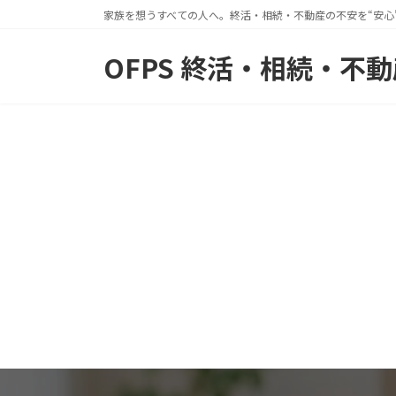
コ
ナ
家族を想うすべての人へ。終活・相続・不動産の不安を“安心
ン
ビ
OFPS 終活・相続・不
テ
ゲ
ン
ー
ツ
シ
へ
ョ
ス
ン
キ
に
ッ
移
プ
動