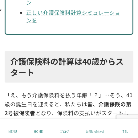
ン
正しい介護保険料計算シミュレーショ
ンを
介護保険料の計算は40歳からス
タート
「え、もう介護保険料を払う年齢！？」…そう、40
歳の誕生日を迎えると、私たちは皆、
介護保険の第
2号被保険者
となり、保険料の支払いがスタートし
ます。まさに、人生の新たなステージの幕開けです
ね（笑）。
MENU
HOME
ブログ
お問い合わせ
TEL