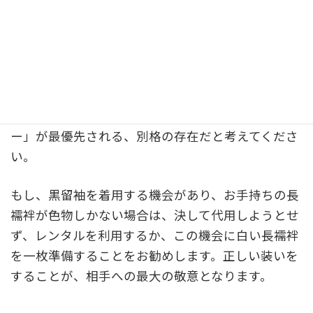
フォーマル度による長襦袢の色の違い
友人として結婚式に参列する際の訪問着や付け下げ
といった準礼装であれば、淡い色の長襦袢を合わせ
て、お祝いの気持ちを華やかに表現することは素敵
な着こなしです。しかし、主催者側に近い立場とな
る黒留袖だけは、おしゃれよりも「格式」と「マナ
ー」が最優先される、別格の存在だと考えてくださ
い。
もし、黒留袖を着用する機会があり、お手持ちの長
襦袢が色物しかない場合は、決して代用しようとせ
ず、レンタルを利用するか、この機会に白い長襦袢
を一枚準備することをお勧めします。正しい装いを
することが、相手への最大の敬意となります。