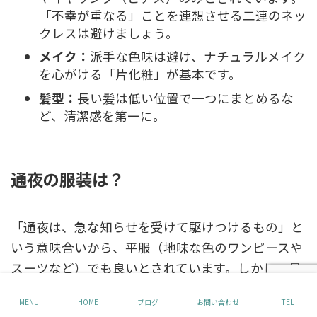
「不幸が重なる」ことを連想させる二連のネッ
クレスは避けましょう。
メイク：
派手な色味は避け、ナチュラルメイク
を心がける「片化粧」が基本です。
髪型：
長い髪は低い位置で一つにまとめるな
ど、清潔感を第一に。
通夜の服装は？
「通夜は、急な知らせを受けて駆けつけるもの」と
いう意味合いから、平服（地味な色のワンピースや
スーツなど）でも良いとされています。しかし、最
近では通夜から喪服を着用する方も増えているた
MENU
HOME
ブログ
お問い合わせ
TEL
め、
可能であれば喪服を着用していくのが無難
で