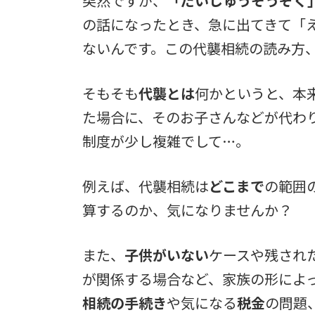
突然ですが、
「だいしゅうそうぞく
の話になったとき、急に出てきて「
ないんです。この代襲相続の読み方
そもそも
代襲とは
何かというと、本
た場合に、そのお子さんなどが代わ
制度が少し複雑でして…。
例えば、代襲相続は
どこまで
の範囲
算するのか、気になりませんか？
また、
子供がいない
ケースや残され
が関係する場合など、家族の形によ
相続の手続き
や気になる
税金
の問題