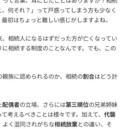
」
って言葉、耳にしたことはありますか？相続
え、何それ？」って戸惑ってしまう方も少なく
、最初はちょっと難しい感じがしますよね。
来、相続人になるはずだった方が亡くなってい
りに相続する制度のことなんです。でも、この
の親族に認められるのか、相続の
割合
はどう計
た
配偶者
の立場、さらには
第三順位
の兄弟姉妹
って考えるべきことは様々です。加えて、
代襲
、よく混同されがちな
相続放棄
との違い、そ