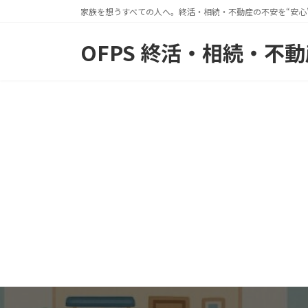
コ
ナ
家族を想うすべての人へ。終活・相続・不動産の不安を“安心
ン
ビ
OFPS 終活・相続・不
テ
ゲ
ン
ー
ツ
シ
へ
ョ
ス
ン
キ
に
ッ
移
プ
動