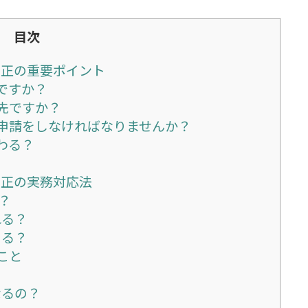
目次
改正の重要ポイント
ですか？
先ですか？
申請をしなければなりませんか？
わる？
改正の実務対応法
？
れる？
きる？
こと
なるの？