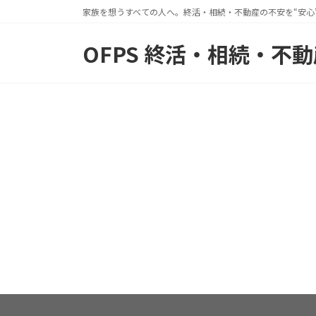
コ
ナ
家族を想うすべての人へ。終活・相続・不動産の不安を“安心
ン
ビ
OFPS 終活・相続・不
テ
ゲ
ン
ー
ツ
シ
へ
ョ
ス
ン
キ
に
ッ
移
プ
動