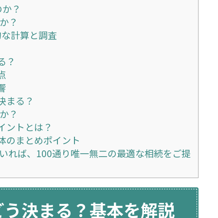
のか？
すか？
的な計算と調査
る？
点
響
決まる？
すか？
イントとは？
体のまとめポイント
人いれば、100通り唯一無二の最適な相続をご提
どう決まる？基本を解説