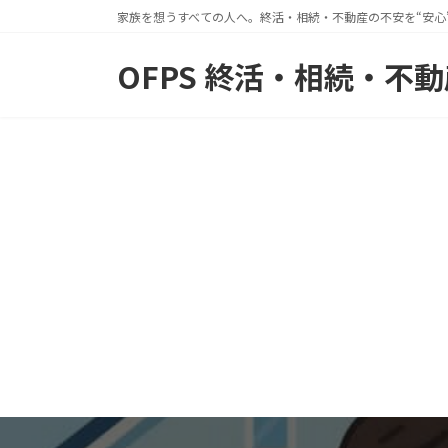
コ
ナ
家族を想うすべての人へ。終活・相続・不動産の不安を“安心
ン
ビ
OFPS 終活・相続・不
テ
ゲ
ン
ー
ツ
シ
へ
ョ
ス
ン
キ
に
ッ
移
プ
動