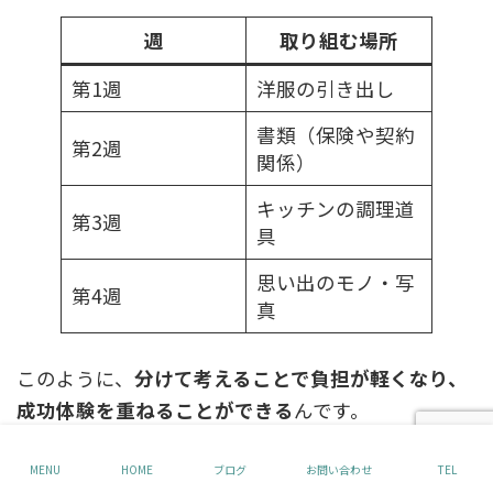
週
取り組む場所
第1週
洋服の引き出し
書類（保険や契約
第2週
関係）
キッチンの調理道
第3週
具
思い出のモノ・写
第4週
真
このように、
分けて考えることで負担が軽くなり、
成功体験を重ねることができる
んです。
ちなみに、写真や人形、お守りなど「処分しづらい
MENU
HOME
ブログ
お問い合わせ
TEL