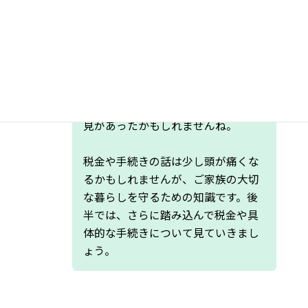
め、権利を設定する前に十分な検討が必要です。
どうでしょう、少しずつ配偶者居住
権のキャラクターが見えてきました
か？「評価対象外じゃないんだ！」
専門家やえ
さん
「登記が必要なんだ！」といった発
見があったかもしれませんね。
税金や手続きの話は少し頭が痛くな
るかもしれませんが、ご家族の大切
な暮らしを守るための知識です。後
半では、さらに踏み込んで税金や具
体的な手続きについて見ていきまし
ょう。